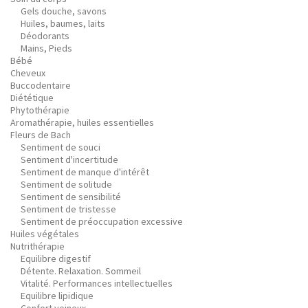
Gels douche, savons
Huiles, baumes, laits
Déodorants
Mains, Pieds
Bébé
Cheveux
Buccodentaire
Diététique
Phytothérapie
Aromathérapie, huiles essentielles
Fleurs de Bach
Sentiment de souci
Sentiment d'incertitude
Sentiment de manque d'intérêt
Sentiment de solitude
Sentiment de sensibilité
Sentiment de tristesse
Sentiment de préoccupation excessive
Huiles végétales
Nutrithérapie
Equilibre digestif
Détente. Relaxation. Sommeil
Vitalité. Performances intellectuelles
Equilibre lipidique