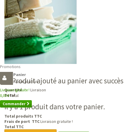
Promotions
Panier
Produit ajouté au panier avec succès
Aucun produit
Livraison
Quantité
Livraison gratuite !
Total
Total
0,00 €
Commander
Il y a 1 produit dans votre panier.
Total produits TTC
Frais de port TTC
Livraison gratuite !
Total TTC