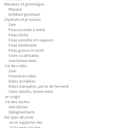
Masques et gommages
Masque
Exfoliant gommant
j'hydrate et je nourris
Soin
Peau normale à mixte
Peau sèche
Peau sensible et rougeurs
Peau intolérante
Peau grasse et acné
Soins cicatrisants
soin bonne mine
J'ai des rides
Soin
Premières rides
Rides installées
Rides marquées, perte de fermeté
Soins teintés, bonne mine
Je rougis
J'ai des taches
Anti-tâches
Dépigmentants
Par type de peau
Je ne supporte rien
J'ai la peau qui tire