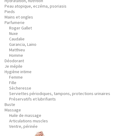
Hydratation, nutrition
Peau atopique, eczéma, psoriasis
Pieds
Mains et ongles
Parfumerie
Roger Gallet
Nuxe
Caudalie
Garancia, Laino
Matthieu
Homme
Déodorant
Je mépile
Hygiène intime
Femme
Fille
Sècheresse
Serviettes périodiques, tampons, protections urinaires
Préservatifs et lubrifiants
Buste
Massage
Huile de massage
Articulations muscles
Ventre, périnée