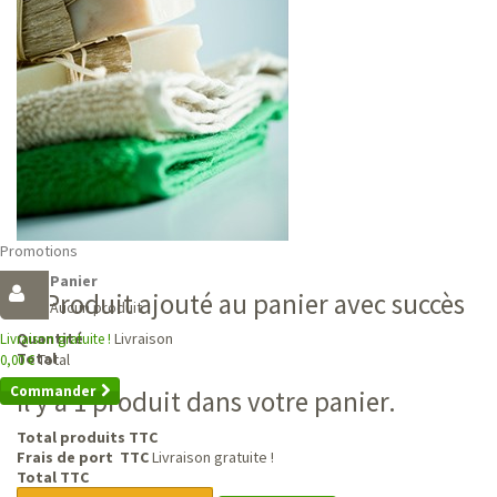
Promotions
Panier
Produit ajouté au panier avec succès
Aucun produit
Livraison
Quantité
Livraison gratuite !
Total
Total
0,00 €
Commander
Il y a 1 produit dans votre panier.
Total produits TTC
Frais de port TTC
Livraison gratuite !
Total TTC