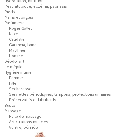
Hydratation, nutrition
Peau atopique, eczéma, psoriasis
Pieds
Mains et ongles
Parfumerie
Roger Gallet
Nuxe
Caudalie
Garancia, Laino
Matthieu
Homme
Déodorant
Je mépile
Hygiène intime
Femme
Fille
Sècheresse
Serviettes périodiques, tampons, protections urinaires
Préservatifs et lubrifiants
Buste
Massage
Huile de massage
Articulations muscles
Ventre, périnée