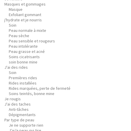
Masques et gommages
Masque
Exfoliant gommant
j'hydrate et je nourris
Soin
Peau normale à mixte
Peau sèche
Peau sensible et rougeurs
Peau intolérante
Peau grasse et acné
Soins cicatrisants
soin bonne mine
J'ai des rides
Soin
Premières rides
Rides installées
Rides marquées, perte de fermeté
Soins teintés, bonne mine
Je rougis
J'ai des taches
Anti-tâches
Dépigmentants
Par type de peau
Je ne supporte rien
J'ai la peau qui tire