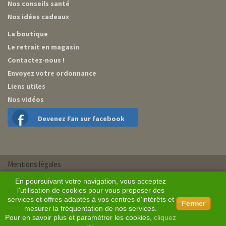
Nos conseils santé
Nos idées cadeaux
La boutique
Le retrait en magasin
Contactez-nous !
Envoyez votre ordonnance
Liens utiles
Nos vidéos
Devenez Fan sur facebook
Mentions légales
Plan du site
En poursuivant votre navigation, vous acceptez
Conditions générales de vente
l'utilisation de cookies pour vous proposer des
services et offres adaptés à vos centres d'intérêts et
Conception BM Services
Fermer
mesurer la fréquentation de nos services.
Pour en savoir plus et paramétrer les cookies,
cliquez