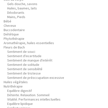
Gels douche, savons
Huiles, baumes, laits
Déodorants
Mains, Pieds
Bébé
Cheveux
Buccodentaire
Diététique
Phytothérapie
Aromathérapie, huiles essentielles
Fleurs de Bach
Sentiment de souci
Sentiment d'incertitude
Sentiment de manque d'intérêt
Sentiment de solitude
Sentiment de sensibilité
Sentiment de tristesse
Sentiment de préoccupation excessive
Huiles végétales
Nutrithérapie
Equilibre digestif
Détente. Relaxation. Sommeil
Vitalité. Performances intellectuelles
Equilibre lipidique