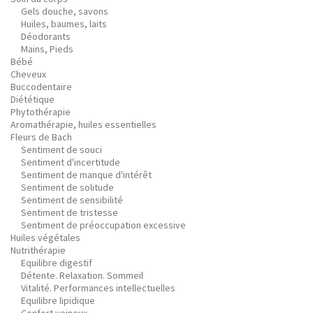
Gels douche, savons
Huiles, baumes, laits
Déodorants
Mains, Pieds
Bébé
Cheveux
Buccodentaire
Diététique
Phytothérapie
Aromathérapie, huiles essentielles
Fleurs de Bach
Sentiment de souci
Sentiment d'incertitude
Sentiment de manque d'intérêt
Sentiment de solitude
Sentiment de sensibilité
Sentiment de tristesse
Sentiment de préoccupation excessive
Huiles végétales
Nutrithérapie
Equilibre digestif
Détente. Relaxation. Sommeil
Vitalité. Performances intellectuelles
Equilibre lipidique