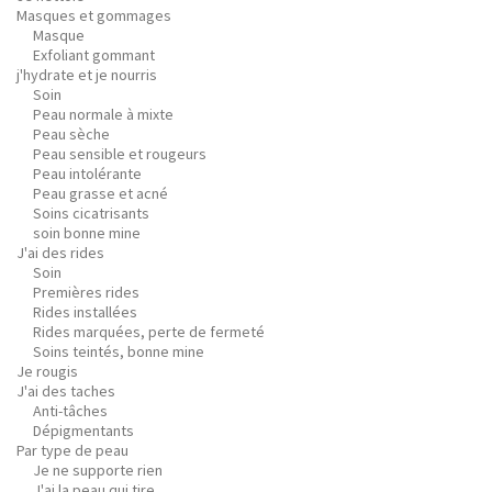
Masques et gommages
Masque
Exfoliant gommant
j'hydrate et je nourris
Soin
Peau normale à mixte
Peau sèche
Peau sensible et rougeurs
Peau intolérante
Peau grasse et acné
Soins cicatrisants
soin bonne mine
J'ai des rides
Soin
Premières rides
Rides installées
Rides marquées, perte de fermeté
Soins teintés, bonne mine
Je rougis
J'ai des taches
Anti-tâches
Dépigmentants
Par type de peau
Je ne supporte rien
J'ai la peau qui tire