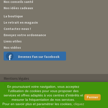
Nos conseils santé
Nos idées cadeaux
La boutique
Le retrait en magasin
Contactez-nous !
Envoyez votre ordonnance
Liens utiles
Nos vidéos
Devenez Fan sur facebook
Mentions légales
Plan du site
En poursuivant votre navigation, vous acceptez
Conditions générales de vente
l'utilisation de cookies pour vous proposer des
services et offres adaptés à vos centres d'intérêts et
Conception BM Services
Fermer
mesurer la fréquentation de nos services.
Pour en savoir plus et paramétrer les cookies,
cliquez