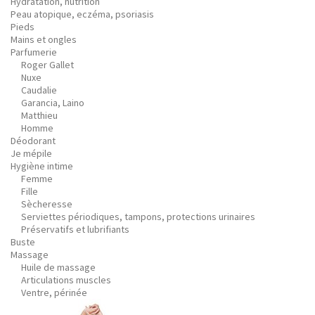
Hydratation, nutrition
Peau atopique, eczéma, psoriasis
Pieds
Mains et ongles
Parfumerie
Roger Gallet
Nuxe
Caudalie
Garancia, Laino
Matthieu
Homme
Déodorant
Je mépile
Hygiène intime
Femme
Fille
Sècheresse
Serviettes périodiques, tampons, protections urinaires
Préservatifs et lubrifiants
Buste
Massage
Huile de massage
Articulations muscles
Ventre, périnée