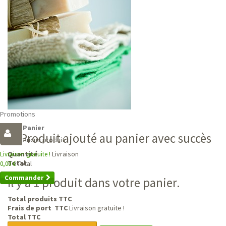
Promotions
Panier
Produit ajouté au panier avec succès
Aucun produit
Livraison
Quantité
Livraison gratuite !
Total
Total
0,00 €
Commander
Il y a 1 produit dans votre panier.
Total produits TTC
Frais de port TTC
Livraison gratuite !
Total TTC