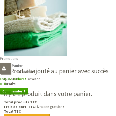
Promotions
Panier
Produit ajouté au panier avec succès
Aucun produit
Livraison
Quantité
Livraison gratuite !
Total
Total
0,00 €
Commander
Il y a 1 produit dans votre panier.
Total produits TTC
Frais de port TTC
Livraison gratuite !
Total TTC