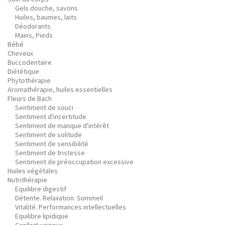
Gels douche, savons
Huiles, baumes, laits
Déodorants
Mains, Pieds
Bébé
Cheveux
Buccodentaire
Diététique
Phytothérapie
Aromathérapie, huiles essentielles
Fleurs de Bach
Sentiment de souci
Sentiment d'incertitude
Sentiment de manque d'intérêt
Sentiment de solitude
Sentiment de sensibilité
Sentiment de tristesse
Sentiment de préoccupation excessive
Huiles végétales
Nutrithérapie
Equilibre digestif
Détente. Relaxation. Sommeil
Vitalité. Performances intellectuelles
Equilibre lipidique