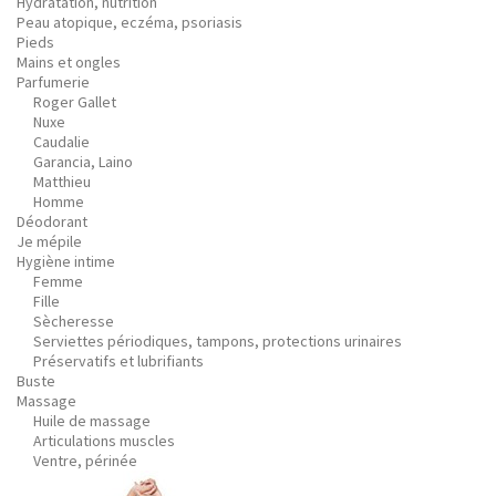
Hydratation, nutrition
Peau atopique, eczéma, psoriasis
Pieds
Mains et ongles
Parfumerie
Roger Gallet
Nuxe
Caudalie
Garancia, Laino
Matthieu
Homme
Déodorant
Je mépile
Hygiène intime
Femme
Fille
Sècheresse
Serviettes périodiques, tampons, protections urinaires
Préservatifs et lubrifiants
Buste
Massage
Huile de massage
Articulations muscles
Ventre, périnée