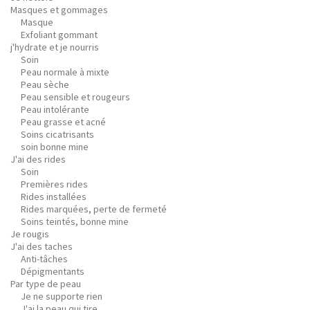
Masques et gommages
Masque
Exfoliant gommant
j'hydrate et je nourris
Soin
Peau normale à mixte
Peau sèche
Peau sensible et rougeurs
Peau intolérante
Peau grasse et acné
Soins cicatrisants
soin bonne mine
J'ai des rides
Soin
Premières rides
Rides installées
Rides marquées, perte de fermeté
Soins teintés, bonne mine
Je rougis
J'ai des taches
Anti-tâches
Dépigmentants
Par type de peau
Je ne supporte rien
J'ai la peau qui tire