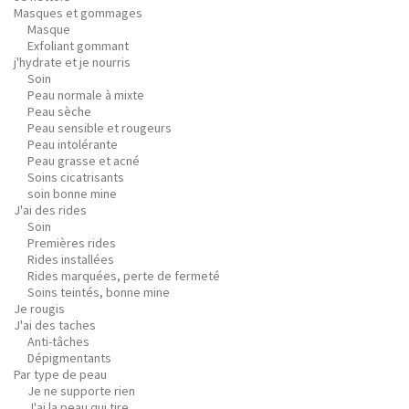
Masques et gommages
Masque
Exfoliant gommant
j'hydrate et je nourris
Soin
Peau normale à mixte
Peau sèche
Peau sensible et rougeurs
Peau intolérante
Peau grasse et acné
Soins cicatrisants
soin bonne mine
J'ai des rides
Soin
Premières rides
Rides installées
Rides marquées, perte de fermeté
Soins teintés, bonne mine
Je rougis
J'ai des taches
Anti-tâches
Dépigmentants
Par type de peau
Je ne supporte rien
J'ai la peau qui tire