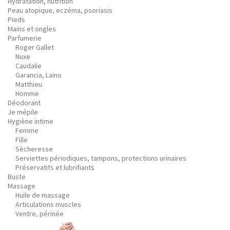
Hydratation, nutrition
Peau atopique, eczéma, psoriasis
Pieds
Mains et ongles
Parfumerie
Roger Gallet
Nuxe
Caudalie
Garancia, Laino
Matthieu
Homme
Déodorant
Je mépile
Hygiène intime
Femme
Fille
Sècheresse
Serviettes périodiques, tampons, protections urinaires
Préservatifs et lubrifiants
Buste
Massage
Huile de massage
Articulations muscles
Ventre, périnée