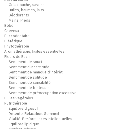
Gels douche, savons
Huiles, baumes, laits
Déodorants
Mains, Pieds
Bébé
Cheveux
Buccodentaire
Diététique
Phytothérapie
Aromathérapie, huiles essentielles
Fleurs de Bach
Sentiment de souci
Sentiment d'incertitude
Sentiment de manque d'intérêt
Sentiment de solitude
Sentiment de sensibilité
Sentiment de tristesse
Sentiment de préoccupation excessive
Huiles végétales
Nutrithérapie
Equilibre digestif
Détente. Relaxation. Sommeil
Vitalité. Performances intellectuelles
Equilibre lipidique