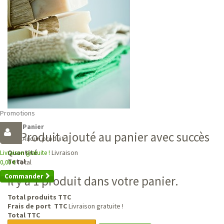
Promotions
Panier
Produit ajouté au panier avec succès
Aucun produit
Livraison
Quantité
Livraison gratuite !
Total
Total
0,00 €
Commander
Il y a 1 produit dans votre panier.
Total produits TTC
Frais de port TTC
Livraison gratuite !
Total TTC