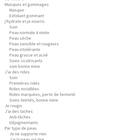
Masques et gommages
Masque
Exfoliant gommant
j'hydrate et je nourris
Soin
Peau normale à mixte
Peau sèche
Peau sensible et rougeurs
Peau intolérante
Peau grasse et acné
Soins cicatrisants
soin bonne mine
J'ai des rides
Soin
Premières rides
Rides installées
Rides marquées, perte de fermeté
Soins teintés, bonne mine
Je rougis
J'ai des taches
Anti-tâches
Dépigmentants
Par type de peau
Je ne supporte rien
J'ai la peau qui tire