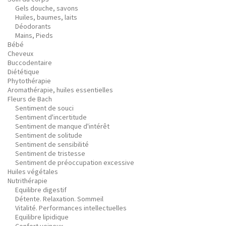
Gels douche, savons
Huiles, baumes, laits
Déodorants
Mains, Pieds
Bébé
Cheveux
Buccodentaire
Diététique
Phytothérapie
Aromathérapie, huiles essentielles
Fleurs de Bach
Sentiment de souci
Sentiment d'incertitude
Sentiment de manque d'intérêt
Sentiment de solitude
Sentiment de sensibilité
Sentiment de tristesse
Sentiment de préoccupation excessive
Huiles végétales
Nutrithérapie
Equilibre digestif
Détente. Relaxation. Sommeil
Vitalité. Performances intellectuelles
Equilibre lipidique