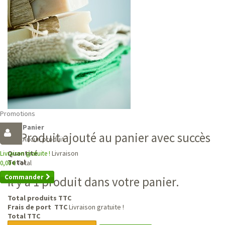
Promotions
Panier
Produit ajouté au panier avec succès
Aucun produit
Livraison
Quantité
Livraison gratuite !
Total
Total
0,00 €
Commander
Il y a 1 produit dans votre panier.
Total produits TTC
Frais de port TTC
Livraison gratuite !
Total TTC