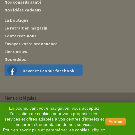
Nos conseils santé
Nos idées cadeaux
La boutique
Le retrait en magasin
Contactez-nous !
Envoyez votre ordonnance
Liens utiles
Nos vidéos
Devenez Fan sur facebook
Mentions légales
Plan du site
En poursuivant votre navigation, vous acceptez
Conditions générales de vente
l'utilisation de cookies pour vous proposer des
services et offres adaptés à vos centres d'intérêts et
Conception BM Services
Fermer
mesurer la fréquentation de nos services.
Pour en savoir plus et paramétrer les cookies,
cliquez