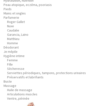
Hydratation, nutrition
Peau atopique, eczéma, psoriasis
Pieds
Mains et ongles
Parfumerie
Roger Gallet
Nuxe
Caudalie
Garancia, Laino
Matthieu
Homme
Déodorant
Je mépile
Hygiène intime
Femme
Fille
Sècheresse
Serviettes périodiques, tampons, protections urinaires
Préservatifs et lubrifiants
Buste
Massage
Huile de massage
Articulations muscles
Ventre, périnée