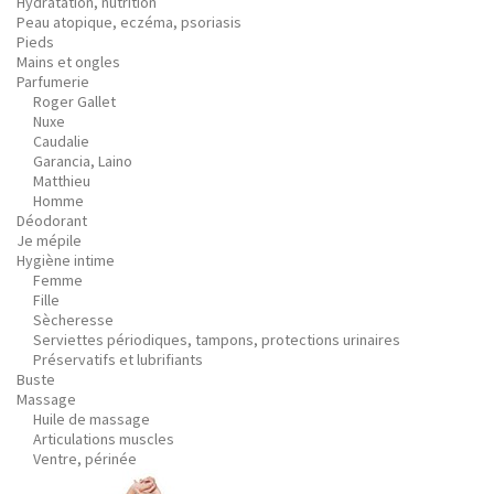
Hydratation, nutrition
Peau atopique, eczéma, psoriasis
Pieds
Mains et ongles
Parfumerie
Roger Gallet
Nuxe
Caudalie
Garancia, Laino
Matthieu
Homme
Déodorant
Je mépile
Hygiène intime
Femme
Fille
Sècheresse
Serviettes périodiques, tampons, protections urinaires
Préservatifs et lubrifiants
Buste
Massage
Huile de massage
Articulations muscles
Ventre, périnée