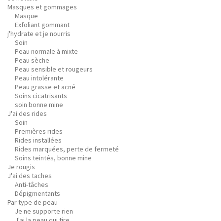
Masques et gommages
Masque
Exfoliant gommant
j'hydrate et je nourris
Soin
Peau normale à mixte
Peau sèche
Peau sensible et rougeurs
Peau intolérante
Peau grasse et acné
Soins cicatrisants
soin bonne mine
J'ai des rides
Soin
Premières rides
Rides installées
Rides marquées, perte de fermeté
Soins teintés, bonne mine
Je rougis
J'ai des taches
Anti-tâches
Dépigmentants
Par type de peau
Je ne supporte rien
J'ai la peau qui tire