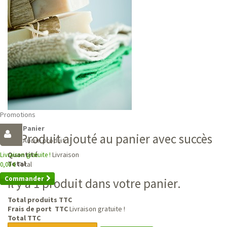
Promotions
Panier
Produit ajouté au panier avec succès
Aucun produit
Livraison
Quantité
Livraison gratuite !
Total
Total
0,00 €
Commander
Il y a 1 produit dans votre panier.
Total produits TTC
Frais de port TTC
Livraison gratuite !
Total TTC