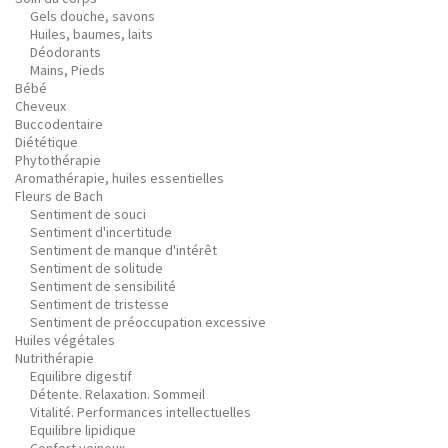
Gels douche, savons
Huiles, baumes, laits
Déodorants
Mains, Pieds
Bébé
Cheveux
Buccodentaire
Diététique
Phytothérapie
Aromathérapie, huiles essentielles
Fleurs de Bach
Sentiment de souci
Sentiment d'incertitude
Sentiment de manque d'intérêt
Sentiment de solitude
Sentiment de sensibilité
Sentiment de tristesse
Sentiment de préoccupation excessive
Huiles végétales
Nutrithérapie
Equilibre digestif
Détente. Relaxation. Sommeil
Vitalité. Performances intellectuelles
Equilibre lipidique