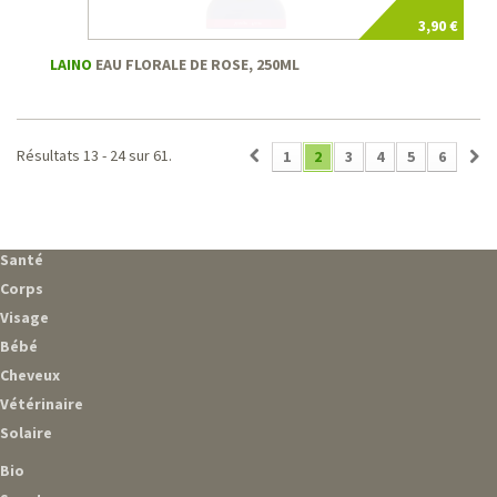
3,90 €
LAINO
EAU FLORALE DE ROSE, 250ML
Résultats 13 - 24 sur 61.
1
2
3
4
5
6
Santé
Corps
Visage
Bébé
Cheveux
Vétérinaire
Solaire
Bio