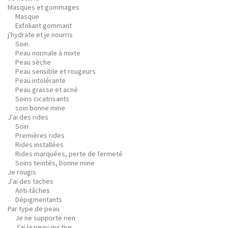
Masques et gommages
Masque
Exfoliant gommant
j'hydrate et je nourris
Soin
Peau normale à mixte
Peau sèche
Peau sensible et rougeurs
Peau intolérante
Peau grasse et acné
Soins cicatrisants
soin bonne mine
J'ai des rides
Soin
Premières rides
Rides installées
Rides marquées, perte de fermeté
Soins teintés, bonne mine
Je rougis
J'ai des taches
Anti-tâches
Dépigmentants
Par type de peau
Je ne supporte rien
J'ai la peau qui tire