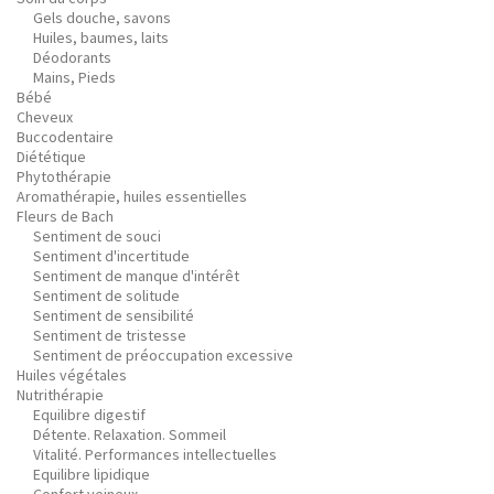
Gels douche, savons
Huiles, baumes, laits
Déodorants
Mains, Pieds
Bébé
Cheveux
Buccodentaire
Diététique
Phytothérapie
Aromathérapie, huiles essentielles
Fleurs de Bach
Sentiment de souci
Sentiment d'incertitude
Sentiment de manque d'intérêt
Sentiment de solitude
Sentiment de sensibilité
Sentiment de tristesse
Sentiment de préoccupation excessive
Huiles végétales
Nutrithérapie
Equilibre digestif
Détente. Relaxation. Sommeil
Vitalité. Performances intellectuelles
Equilibre lipidique