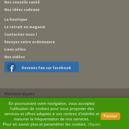
Nos conseils santé
Nos idées cadeaux
La boutique
Le retrait en magasin
Contactez-nous !
Envoyez votre ordonnance
Liens utiles
Nos vidéos
Devenez Fan sur facebook
Mentions légales
Plan du site
En poursuivant votre navigation, vous acceptez
Conditions générales de vente
l'utilisation de cookies pour vous proposer des
services et offres adaptés à vos centres d'intérêts et
Conception BM Services
Fermer
mesurer la fréquentation de nos services.
Pour en savoir plus et paramétrer les cookies,
cliquez