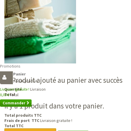
Promotions
Panier
Produit ajouté au panier avec succès
Aucun produit
Livraison
Quantité
Livraison gratuite !
Total
Total
0,00 €
Commander
Il y a 1 produit dans votre panier.
Total produits TTC
Frais de port TTC
Livraison gratuite !
Total TTC