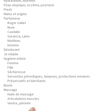
Hydratation, nutrition
Peau atopique, eczéma, psoriasis
Pieds
Mains et ongles
Parfumerie
Roger Gallet
Nuxe
Caudalie
Garancia, Laino
Matthieu
Homme
Déodorant
Je mépile
Hygiène intime
Femme
Fille
Sècheresse
Serviettes périodiques, tampons, protections urinaires
Préservatifs et lubrifiants
Buste
Massage
Huile de massage
Articulations muscles
Ventre, périnée