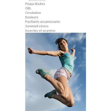
Peaux lésées
ORL
Circulation
Douleurs
Purifiants assainissants
Sommeil stress
Insectes et acariens