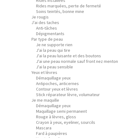
Rides installées
Rides marquées, perte de fermeté
Soins teintés, bonne mine
Je rougis
J'ai des taches
Anti-tâches
Dépigmentants
Par type de peau
Je ne supporte rien
J'ai la peau qui tire
J'ai la peau luisante et des boutons
J'ai une peau normale sauf front nez menton
J'ai la peau sensible
Yeux et lèvres
Démaquillage yeux
Antipoches, anticernes
Contour yeux et lèvres
Stick réparateur lèvre, volumateur
Je me maquille
Démaquillage yeux
Maquillage semi permanent
Rouge à lèvres, gloss
Crayon à yeux, eyeliner, sourcils
Mascara
Fard à paupières