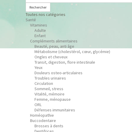
Rechercher
Toutes nos catégories
Santé
Vitamines
Adulte
Enfant
Compléments alimentaires
Beauté, peau, anti âge
Métabolisme (cholestérol, cœur, glycémie)
Ongles et cheveux
Transit, digestion, flore intestinale
Yeux
Douleurs osteo-articulaires
Troubles urinaires
Circulation
Sommeil, stress
Vitalité, mémoire
Femme, ménopause
ORL
Défenses immunitaires
Homéopathie
Buccodentaire
Brosses à dents
Dentifrices