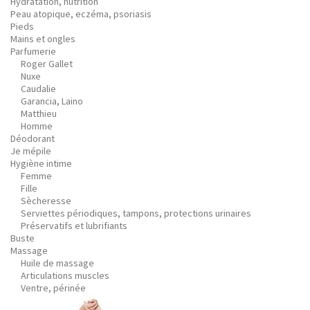
Hydratation, nutrition
Peau atopique, eczéma, psoriasis
Pieds
Mains et ongles
Parfumerie
Roger Gallet
Nuxe
Caudalie
Garancia, Laino
Matthieu
Homme
Déodorant
Je mépile
Hygiène intime
Femme
Fille
Sècheresse
Serviettes périodiques, tampons, protections urinaires
Préservatifs et lubrifiants
Buste
Massage
Huile de massage
Articulations muscles
Ventre, périnée