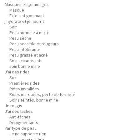
Masques et gommages
Masque
Exfoliant gommant
j'hydrate et je nourris
Soin
Peau normale à mixte
Peau sèche
Peau sensible et rougeurs
Peau intolérante
Peau grasse et acné
Soins cicatrisants
soin bonne mine
J'ai des rides
Soin
Premières rides
Rides installées
Rides marquées, perte de fermeté
Soins teintés, bonne mine
Je rougis
J'ai des taches
Anti-tâches
Dépigmentants
Par type de peau
Je ne supporte rien
J'ai la peau qui tire