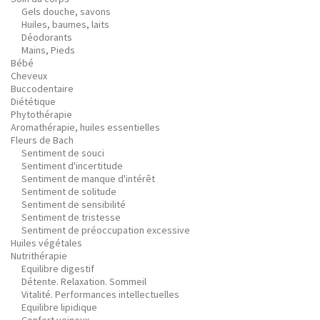
Gels douche, savons
Huiles, baumes, laits
Déodorants
Mains, Pieds
Bébé
Cheveux
Buccodentaire
Diététique
Phytothérapie
Aromathérapie, huiles essentielles
Fleurs de Bach
Sentiment de souci
Sentiment d'incertitude
Sentiment de manque d'intérêt
Sentiment de solitude
Sentiment de sensibilité
Sentiment de tristesse
Sentiment de préoccupation excessive
Huiles végétales
Nutrithérapie
Equilibre digestif
Détente. Relaxation. Sommeil
Vitalité. Performances intellectuelles
Equilibre lipidique