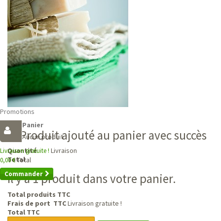
Promotions
Panier
Produit ajouté au panier avec succès
Aucun produit
Livraison
Quantité
Livraison gratuite !
Total
Total
0,00 €
Commander
Il y a 1 produit dans votre panier.
Total produits TTC
Frais de port TTC
Livraison gratuite !
Total TTC