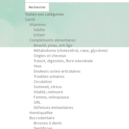
Rechercher
Toutes nos catégories
Santé
Vitamines
Adulte
Enfant
Compléments alimentaires
Beauté, peau, anti âge
Métabolisme (cholestérol, cœur, glycémie)
Ongles et cheveux
Transit, digestion, flore intestinale
Yeux
Douleurs osteo-articulaires
Troubles urinaires
Circulation
Sommeil, stress
Vitalité, mémoire
Femme, ménopause
ORL
Défenses immunitaires
Homéopathie
Buccodentaire
Brosses à dents
Dentifrices