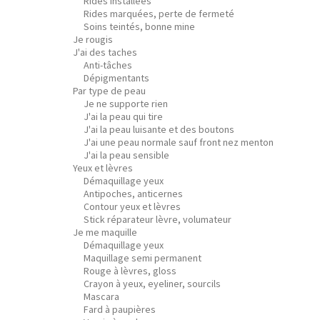
Rides installées
Rides marquées, perte de fermeté
Soins teintés, bonne mine
Je rougis
J'ai des taches
Anti-tâches
Dépigmentants
Par type de peau
Je ne supporte rien
J'ai la peau qui tire
J'ai la peau luisante et des boutons
J'ai une peau normale sauf front nez menton
J'ai la peau sensible
Yeux et lèvres
Démaquillage yeux
Antipoches, anticernes
Contour yeux et lèvres
Stick réparateur lèvre, volumateur
Je me maquille
Démaquillage yeux
Maquillage semi permanent
Rouge à lèvres, gloss
Crayon à yeux, eyeliner, sourcils
Mascara
Fard à paupières