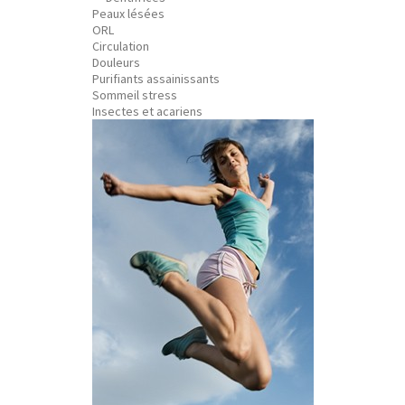
Peaux lésées
ORL
Circulation
Douleurs
Purifiants assainissants
Sommeil stress
Insectes et acariens