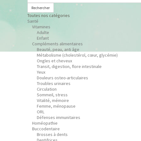
Rechercher
Toutes nos catégories
Santé
Vitamines
Adulte
Enfant
Compléments alimentaires
Beauté, peau, anti âge
Métabolisme (cholestérol, cœur, glycémie)
Ongles et cheveux
Transit, digestion, flore intestinale
Yeux
Douleurs osteo-articulaires
Troubles urinaires
Circulation
Sommeil, stress
Vitalité, mémoire
Femme, ménopause
ORL
Défenses immunitaires
Homéopathie
Buccodentaire
Brosses à dents
Dentifrices