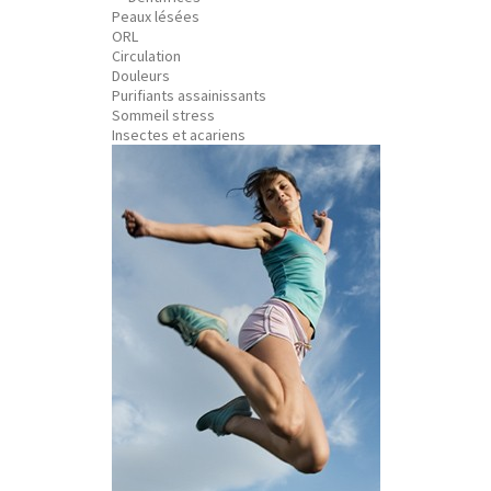
Peaux lésées
ORL
Circulation
Douleurs
Purifiants assainissants
Sommeil stress
Insectes et acariens