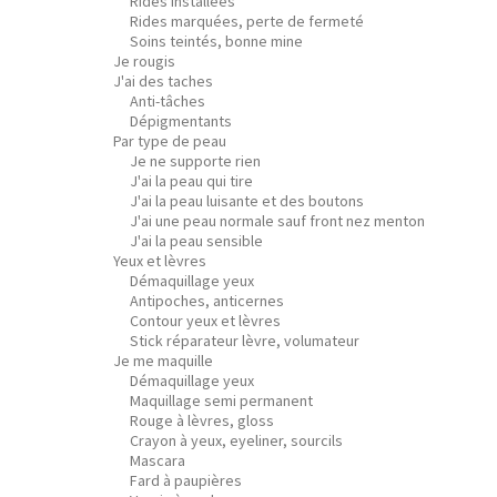
Rides installées
Rides marquées, perte de fermeté
Soins teintés, bonne mine
Je rougis
J'ai des taches
Anti-tâches
Dépigmentants
Par type de peau
Je ne supporte rien
J'ai la peau qui tire
J'ai la peau luisante et des boutons
J'ai une peau normale sauf front nez menton
J'ai la peau sensible
Yeux et lèvres
Démaquillage yeux
Antipoches, anticernes
Contour yeux et lèvres
Stick réparateur lèvre, volumateur
Je me maquille
Démaquillage yeux
Maquillage semi permanent
Rouge à lèvres, gloss
Crayon à yeux, eyeliner, sourcils
Mascara
Fard à paupières