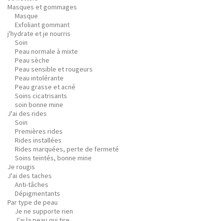
Masques et gommages
Masque
Exfoliant gommant
j'hydrate et je nourris
Soin
Peau normale à mixte
Peau sèche
Peau sensible et rougeurs
Peau intolérante
Peau grasse et acné
Soins cicatrisants
soin bonne mine
J'ai des rides
Soin
Premières rides
Rides installées
Rides marquées, perte de fermeté
Soins teintés, bonne mine
Je rougis
J'ai des taches
Anti-tâches
Dépigmentants
Par type de peau
Je ne supporte rien
J'ai la peau qui tire