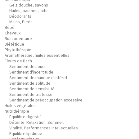
Gels douche, savons
Huiles, baumes, laits
Déodorants
Mains, Pieds
Bébé
Cheveux
Buccodentaire
Diététique
Phytothérapie
Aromathérapie, huiles essentielles
Fleurs de Bach
Sentiment de souci
Sentiment d'incertitude
Sentiment de manque d'intérêt
Sentiment de solitude
Sentiment de sensibilité
Sentiment de tristesse
Sentiment de préoccupation excessive
Huiles végétales
Nutrithérapie
Equilibre digestif
Détente. Relaxation. Sommeil
Vitalité. Performances intellectuelles
Equilibre lipidique