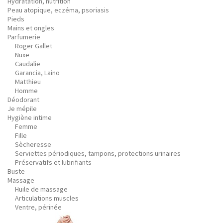
Hydratation, nutrition
Peau atopique, eczéma, psoriasis
Pieds
Mains et ongles
Parfumerie
Roger Gallet
Nuxe
Caudalie
Garancia, Laino
Matthieu
Homme
Déodorant
Je mépile
Hygiène intime
Femme
Fille
Sècheresse
Serviettes périodiques, tampons, protections urinaires
Préservatifs et lubrifiants
Buste
Massage
Huile de massage
Articulations muscles
Ventre, périnée