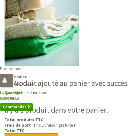
Promotions
Panier
Produit ajouté au panier avec succès
Aucun produit
Livraison
Quantité
Livraison gratuite !
Total
Total
0,00 €
Commander
Il y a 1 produit dans votre panier.
Total produits TTC
Frais de port TTC
Livraison gratuite !
Total TTC