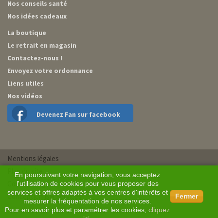
Nos conseils santé
Nos idées cadeaux
La boutique
Le retrait en magasin
Contactez-nous !
Envoyez votre ordonnance
Liens utiles
Nos vidéos
Devenez Fan sur facebook
Mentions légales
Plan du site
En poursuivant votre navigation, vous acceptez
Conditions générales de vente
l'utilisation de cookies pour vous proposer des
services et offres adaptés à vos centres d'intérêts et
Conception BM Services
Fermer
mesurer la fréquentation de nos services.
Pour en savoir plus et paramétrer les cookies,
cliquez