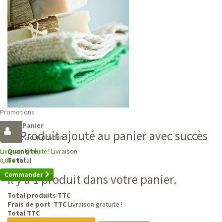
Promotions
Panier
Produit ajouté au panier avec succès
Aucun produit
Livraison
Quantité
Livraison gratuite !
Total
Total
0,00 €
Commander
Il y a 1 produit dans votre panier.
Total produits TTC
Frais de port TTC
Livraison gratuite !
Total TTC