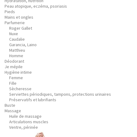
Hydratation, nutrition
Peau atopique, eczéma, psoriasis
Pieds
Mains et ongles
Parfumerie
Roger Gallet
Nuxe
Caudalie
Garancia, Laino
Matthieu
Homme
Déodorant
Je mépile
Hygiène intime
Femme
Fille
Sècheresse
Serviettes périodiques, tampons, protections urinaires
Préservatifs et lubrifiants
Buste
Massage
Huile de massage
Articulations muscles
Ventre, périnée