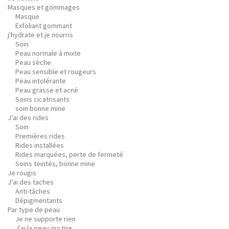
Masques et gommages
Masque
Exfoliant gommant
j'hydrate et je nourris
Soin
Peau normale à mixte
Peau sèche
Peau sensible et rougeurs
Peau intolérante
Peau grasse et acné
Soins cicatrisants
soin bonne mine
J'ai des rides
Soin
Premières rides
Rides installées
Rides marquées, perte de fermeté
Soins teintés, bonne mine
Je rougis
J'ai des taches
Anti-tâches
Dépigmentants
Par type de peau
Je ne supporte rien
J'ai la peau qui tire