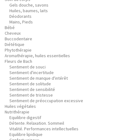
Gels douche, savons
Huiles, baumes, laits
Déodorants
Mains, Pieds
Bébé
Cheveux
Buccodentaire
Diététique
Phytothérapie
Aromathérapie, huiles essentielles
Fleurs de Bach
Sentiment de souci
Sentiment d'incertitude
Sentiment de manque d'intérêt
Sentiment de solitude
Sentiment de sensibilité
Sentiment de tristesse
Sentiment de préoccupation excessive
Huiles végétales
Nutrithérapie
Equilibre digestif
Détente. Relaxation. Sommeil
Vitalité. Performances intellectuelles
Equilibre lipidique