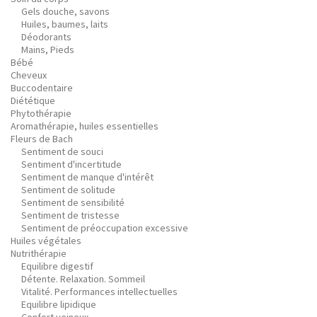
Gels douche, savons
Huiles, baumes, laits
Déodorants
Mains, Pieds
Bébé
Cheveux
Buccodentaire
Diététique
Phytothérapie
Aromathérapie, huiles essentielles
Fleurs de Bach
Sentiment de souci
Sentiment d'incertitude
Sentiment de manque d'intérêt
Sentiment de solitude
Sentiment de sensibilité
Sentiment de tristesse
Sentiment de préoccupation excessive
Huiles végétales
Nutrithérapie
Equilibre digestif
Détente. Relaxation. Sommeil
Vitalité. Performances intellectuelles
Equilibre lipidique