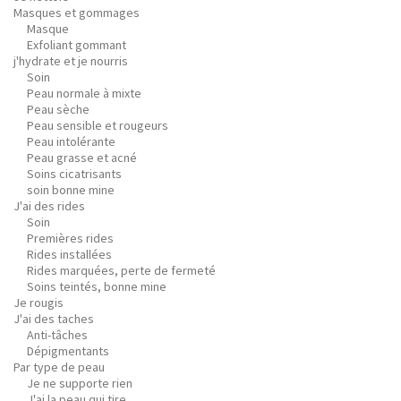
Masques et gommages
Masque
Exfoliant gommant
j'hydrate et je nourris
Soin
Peau normale à mixte
Peau sèche
Peau sensible et rougeurs
Peau intolérante
Peau grasse et acné
Soins cicatrisants
soin bonne mine
J'ai des rides
Soin
Premières rides
Rides installées
Rides marquées, perte de fermeté
Soins teintés, bonne mine
Je rougis
J'ai des taches
Anti-tâches
Dépigmentants
Par type de peau
Je ne supporte rien
J'ai la peau qui tire