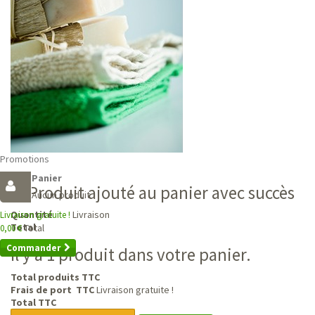
Promotions
Panier
Produit ajouté au panier avec succès
Aucun produit
Livraison
Quantité
Livraison gratuite !
Total
Total
0,00 €
Commander
Il y a 1 produit dans votre panier.
Total produits TTC
Frais de port TTC
Livraison gratuite !
Total TTC