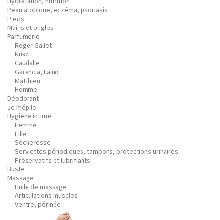
Hydratation, nutrition
Peau atopique, eczéma, psoriasis
Pieds
Mains et ongles
Parfumerie
Roger Gallet
Nuxe
Caudalie
Garancia, Laino
Matthieu
Homme
Déodorant
Je mépile
Hygiène intime
Femme
Fille
Sècheresse
Serviettes périodiques, tampons, protections urinaires
Préservatifs et lubrifiants
Buste
Massage
Huile de massage
Articulations muscles
Ventre, périnée