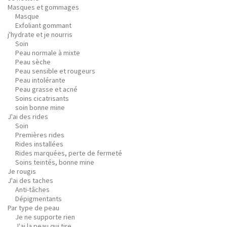
Masques et gommages
Masque
Exfoliant gommant
j'hydrate et je nourris
Soin
Peau normale à mixte
Peau sèche
Peau sensible et rougeurs
Peau intolérante
Peau grasse et acné
Soins cicatrisants
soin bonne mine
J'ai des rides
Soin
Premières rides
Rides installées
Rides marquées, perte de fermeté
Soins teintés, bonne mine
Je rougis
J'ai des taches
Anti-tâches
Dépigmentants
Par type de peau
Je ne supporte rien
J'ai la peau qui tire