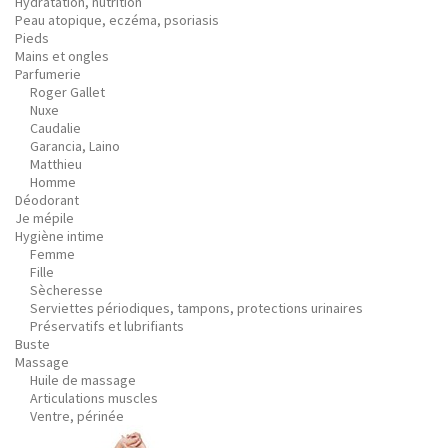
Hydratation, nutrition
Peau atopique, eczéma, psoriasis
Pieds
Mains et ongles
Parfumerie
Roger Gallet
Nuxe
Caudalie
Garancia, Laino
Matthieu
Homme
Déodorant
Je mépile
Hygiène intime
Femme
Fille
Sècheresse
Serviettes périodiques, tampons, protections urinaires
Préservatifs et lubrifiants
Buste
Massage
Huile de massage
Articulations muscles
Ventre, périnée