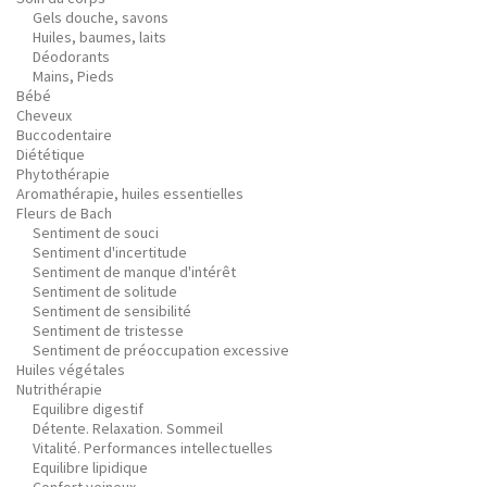
Gels douche, savons
Huiles, baumes, laits
Déodorants
Mains, Pieds
Bébé
Cheveux
Buccodentaire
Diététique
Phytothérapie
Aromathérapie, huiles essentielles
Fleurs de Bach
Sentiment de souci
Sentiment d'incertitude
Sentiment de manque d'intérêt
Sentiment de solitude
Sentiment de sensibilité
Sentiment de tristesse
Sentiment de préoccupation excessive
Huiles végétales
Nutrithérapie
Equilibre digestif
Détente. Relaxation. Sommeil
Vitalité. Performances intellectuelles
Equilibre lipidique