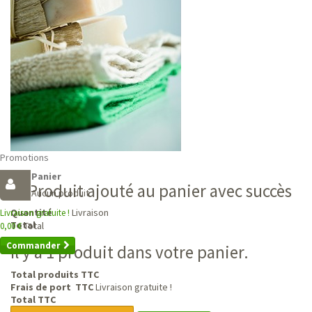
Promotions
Panier
Produit ajouté au panier avec succès
Aucun produit
Livraison
Quantité
Livraison gratuite !
Total
Total
0,00 €
Commander
Il y a 1 produit dans votre panier.
Total produits TTC
Frais de port TTC
Livraison gratuite !
Total TTC