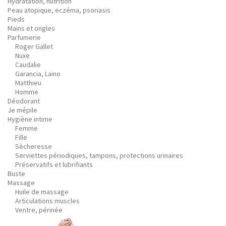
Hydratation, nutrition
Peau atopique, eczéma, psoriasis
Pieds
Mains et ongles
Parfumerie
Roger Gallet
Nuxe
Caudalie
Garancia, Laino
Matthieu
Homme
Déodorant
Je mépile
Hygiène intime
Femme
Fille
Sècheresse
Serviettes périodiques, tampons, protections urinaires
Préservatifs et lubrifiants
Buste
Massage
Huile de massage
Articulations muscles
Ventre, périnée