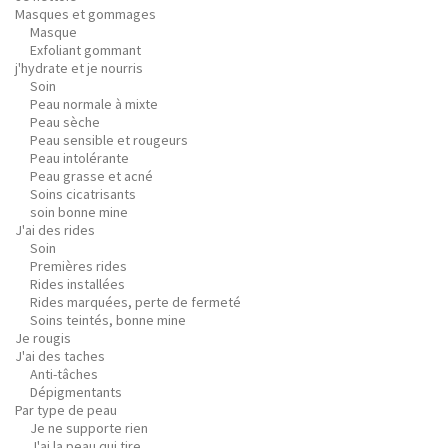
Masques et gommages
Masque
Exfoliant gommant
j'hydrate et je nourris
Soin
Peau normale à mixte
Peau sèche
Peau sensible et rougeurs
Peau intolérante
Peau grasse et acné
Soins cicatrisants
soin bonne mine
J'ai des rides
Soin
Premières rides
Rides installées
Rides marquées, perte de fermeté
Soins teintés, bonne mine
Je rougis
J'ai des taches
Anti-tâches
Dépigmentants
Par type de peau
Je ne supporte rien
J'ai la peau qui tire