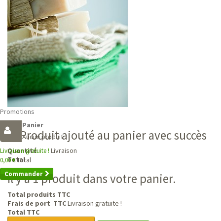
Promotions
Panier
Produit ajouté au panier avec succès
Aucun produit
Livraison
Quantité
Livraison gratuite !
Total
Total
0,00 €
Commander
Il y a 1 produit dans votre panier.
Total produits TTC
Frais de port TTC
Livraison gratuite !
Total TTC